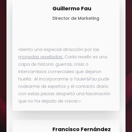
Guillermo Fau
Director de Marketing
«Siento una especial atracción por las
monedas reselladas.
Cada resello es una
capa de historia: guerras, crisis o
intercambios comerciales que dejaron
huella. Al incorporarme a Tauler&Fau pude
rodearme de expertos y el contacto diario
con estas piezas despertó una fascinación
que no ha dejado de crecer.»
Francisco Fernández