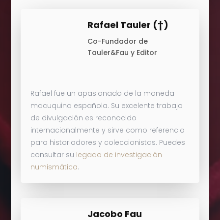
Rafael Tauler (†)
Co-Fundador de
Tauler&Fau y Editor
Rafael fue un apasionado de la moneda
macuquina española. Su excelente trabajo
de divulgación es reconocido
internacionalmente y sirve como referencia
para historiadores y coleccionistas.
Puedes
consultar su
legado de investigación
numismática
.
Jacobo Fau