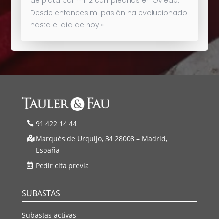
de plata por mi 12 cumpleaños en Oviedo.
Desde entonces mi pasión ha evolucionado
hasta el día de hoy.»
91 422 14 44
Marqués de Urquijo, 34 28008 – Madrid,
España
Pedir cita previa
SUBASTAS
Subastas activas