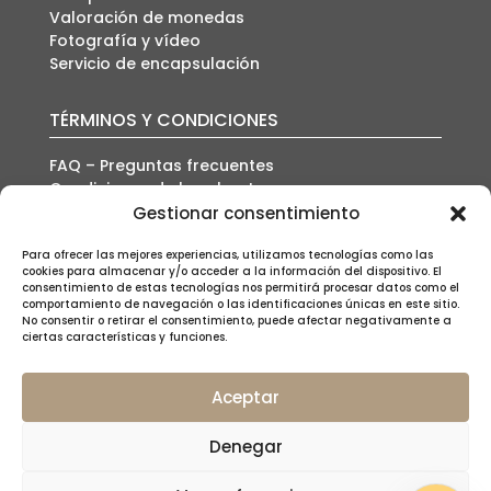
Valoración de monedas
Fotografía y vídeo
Servicio de encapsulación
TÉRMINOS Y CONDICIONES
FAQ – Preguntas frecuentes
Condiciones de la subasta
Política de envío
Gestionar consentimiento
Política de privacidad
Política de cookies
Para ofrecer las mejores experiencias, utilizamos tecnologías como las
cookies para almacenar y/o acceder a la información del dispositivo. El
Aviso legal
consentimiento de estas tecnologías nos permitirá procesar datos como el
comportamiento de navegación o las identificaciones únicas en este sitio.
No consentir o retirar el consentimiento, puede afectar negativamente a
ciertas características y funciones.
Aceptar
SUSCRÍBETE A NUESTRA NEWSLETTER
Denegar
© Tauler&Fau SL – Todos los derechos