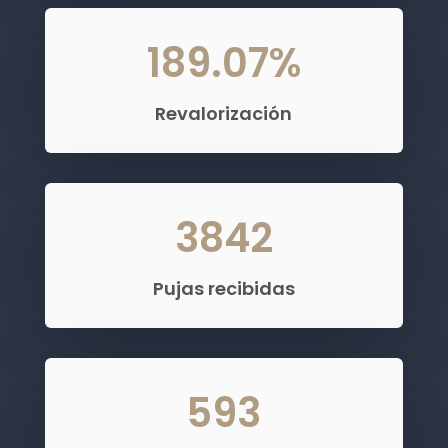
189.07
%
Revalorización
3842
Pujas recibidas
593