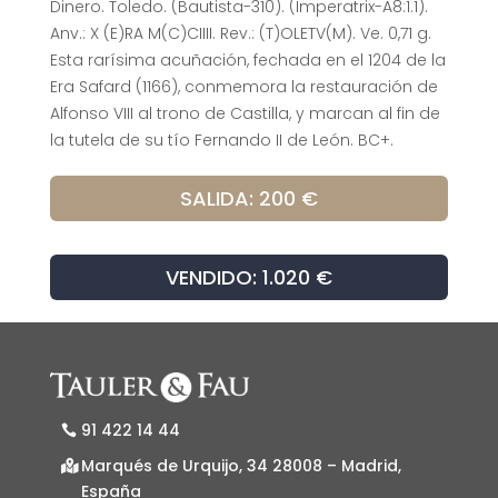
Dinero. Toledo. (Bautista-310). (Imperatrix-A8:1.1).
Anv.: X (E)RA M(C)CIIII. Rev.: (T)OLETV(M). Ve. 0,71 g.
Esta rarísima acuñación, fechada en el 1204 de la
Era Safard (1166), conmemora la restauración de
Alfonso VIII al trono de Castilla, y marcan al fin de
la tutela de su tío Fernando II de León. BC+.
SALIDA: 200 €
VENDIDO: 1.020 €
91 422 14 44
Marqués de Urquijo, 34 28008 – Madrid,
España