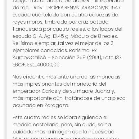
Aragón coronado, a los lados R – IIII superado
de roel. . Rev.: TROPEA:RENVN: ARAGONVN: 1547.
Escudo cuartelado con cuatro cabezas de
reyes moros, timbrado por cruz patada
flanqueada por cuatro roeles, a los lados del
escudo C-A. Ag. 13,45 g. Módulo de 8 reales.
Bellísimo ejemplar, tal vez el mejor de los 3
ejemplares conocidos. Rarísima. Ex
Áureo&Calicó – Selección 258 (2014), Lote 137.
EBC+. Est…40000,00.
Nos encontramos ante una de las monedas
más impresionantes del monetario del
emperador Carlos y de su madre Juana y,
más importante aún, tratándose de una pieza
acuñada en Zaragoza.
Este cuatro reales se labra siguiendo el
modelo castellano, pero, sin duda, se ha
cuidado más la imagen que la necesidad.
Muy pocas monedas se acuñaron en estas