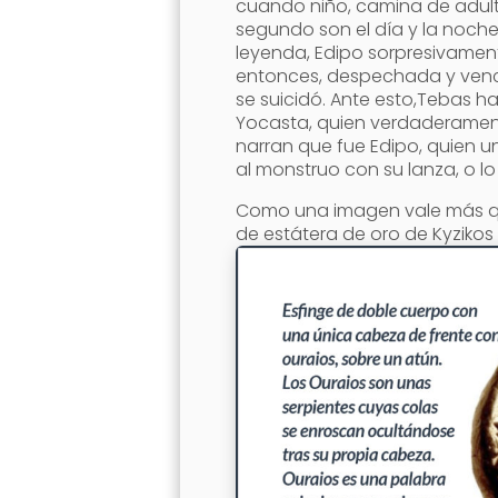
cuando niño, camina de adulto
segundo son el día y la noche
leyenda, Edipo sorpresivamen
entonces, despechada y vencid
se suicidó. Ante esto,Tebas ha
Yocasta, quien verdaderament
narran que fue Edipo, quien u
al monstruo con su lanza, o l
Como una imagen vale más qu
de estátera de oro de Kyzikos 