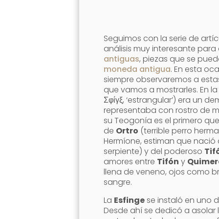
Seguimos con la serie de artí
análisis muy interesante par
antiguas
, piezas que se pued
moneda antigua
. En esta oc
siempre observaremos a estas 
que vamos a mostrarles. En la 
Σφίγξ, ‘estrangular’) era un d
representaba con rostro de mu
su Teogonía es el primero qu
de
Ortro
(terrible perro her
Hermíone, estiman que nació 
serpiente) y del poderoso
Tif
amores entre
Tifón
y
Quimer
llena de veneno, ojos como 
sangre.
La
Esfinge
se instaló en uno 
Desde ahí se dedicó a asolar