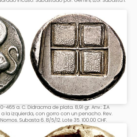
adrado incuso. Subastado por: Gemini, LLG. Subasta I.
0-465 a. C. Didracma de plata. 8,91 gr. Anv.: ΣA
a la izquierda, con gorro con un penacho. Rev.
mos. Subasta 6. 8/5/12. Lote 35. 100.00 CHF.