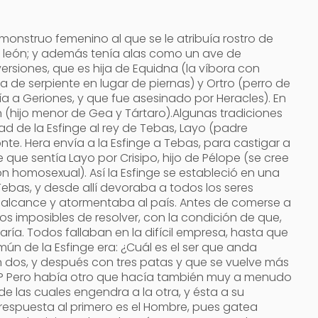
 monstruo femenino al que se le atribuía rostro de
e león; y además tenía alas como un ave de
versiones, que es hija de Equidna (la víbora con
 de serpiente en lugar de piernas) y Ortro (perro de
a a Geriones, y que fue asesinado por Heracles). En
ón (hijo menor de Gea y Tártaro).Algunas tradiciones
ad de la Esfinge al rey de Tebas, Layo (padre
te. Hera envía a la Esfinge a Tebas, para castigar a
 que sentía Layo por Crisipo, hijo de Pélope (se cree
ón homosexual). Así la Esfinge se estableció en una
ebas, y desde allí devoraba a todos los seres
alcance y atormentaba al país. Antes de comerse a
ijos imposibles de resolver, con la condición de que,
raría. Todos fallaban en la difícil empresa, hasta que
mún de la Esfinge era: ¿Cuál es el ser que anda
n dos, y después con tres patas y que se vuelve más
? Pero había otro que hacía también muy a menudo
e las cuales engendra a la otra, y ésta a su
 respuesta al primero es el Hombre, pues gatea