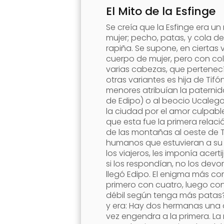
El Mito de la Esfinge
Se creía que la Esfinge era un
mujer; pecho, patas, y cola d
rapiña. Se supone, en ciertas 
cuerpo de mujer, pero con cola
varias cabezas, que pertenecí
otras variantes es hija de Tif
menores atribuían la paternid
de Edipo) o al beocio Ucalegon
la ciudad por el amor culpable
que esta fue la primera relaci
de las montañas al oeste de T
humanos que estuvieran a su 
los viajeros, les imponía acert
si los respondían, no los devo
llegó Edipo. El enigma más co
primero con cuatro, luego co
débil según tenga más patas
y era: Hay dos hermanas una d
vez engendra a la primera. La