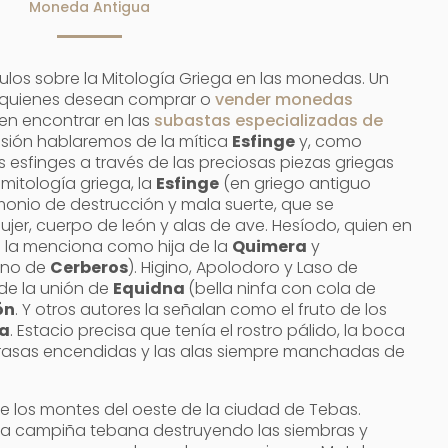
Moneda Antigua
culos sobre la Mitología Griega en las monedas. Un
a quienes desean comprar o
vender monedas
en encontrar en las
subastas especializadas de
asión hablaremos de la mítica
Esfinge
y, como
esfinges a través de las preciosas piezas griegas
mitología griega, la
Esfinge
(en griego antiguo
emonio de destrucción y mala suerte, que se
jer, cuerpo de león y alas de ave. Hesíodo, quien en
e la menciona como hija de la
Quimera
y
mano de
Cerberos
). Higino, Apolodoro y Laso de
de la unión de
Equidna
(bella ninfa con cola de
ón
. Y otros autores la señalan como el fruto de los
a
. Estacio precisa que tenía el rostro pálido, la boca
brasas encendidas y las alas siempre manchadas de
de los montes del oeste de la ciudad de Tebas.
 la campiña tebana destruyendo las siembras y