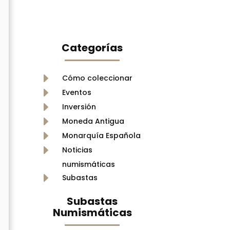
Categorías
E
Cómo coleccionar
E
Eventos
E
Inversión
E
Moneda Antigua
E
Monarquía Española
E
Noticias
numismáticas
E
Subastas
Subastas
Numismáticas